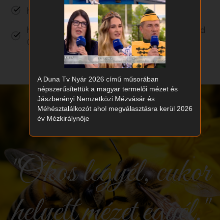
ha szeretnél egyedit adni
ha te is Lilla vagy, vagy van Lilla ismerősöd
😊
A Duna Tv Nyár 2026 című műsorában
népszerűsítettük a magyar termelői mézet és
Jászberényi Nemzetközi Mézvásár és
Méhésztalálkozót ahol megválasztásra kerül 2026
év Mézkirálynője
"Okos legyél, cukor
helyett mézet egyél."