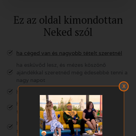
Ez az oldal kimondottan
Neked szól
ha céged van és nagyobb tételt szeretnél
ha esküvőd lesz, és mézes köszönő
ajándékkal szeretnéd még édesebbé tenni a
nagy napot
X
ha szeretsz egészséget ajándékozni
ha magyar termelőtől magyar terméket
szeretnél vásárolni
ha az adott termékről minél többet
szeretnél megtudni