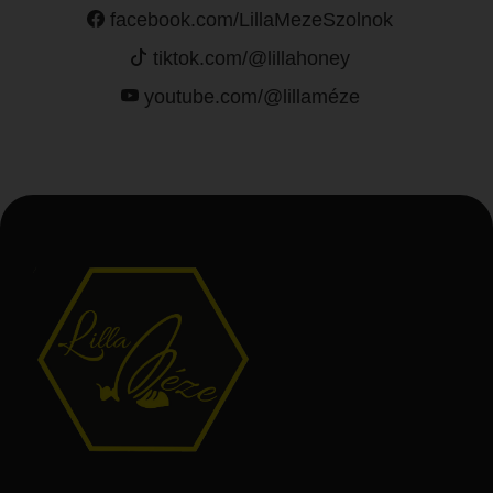
facebook.com/LillaMezeSzolnok
tiktok.com/@lillahoney
youtube.com/@lillaméze