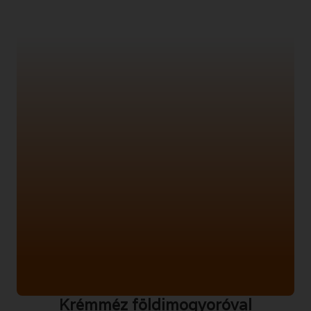
Krémméz földimogyoróval