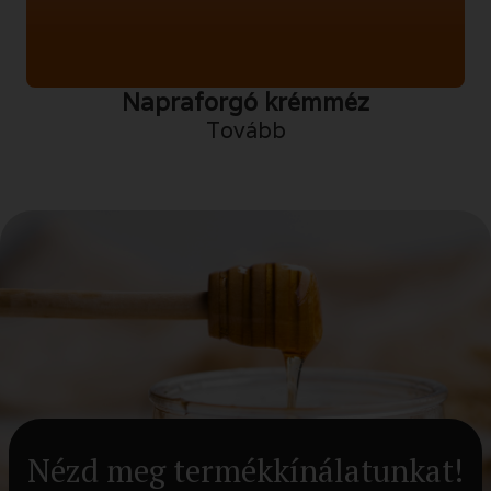
Napraforgó krémméz
Tovább
Nézd meg termékkínálatunkat!