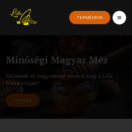
TERMÉKEIM
Minőségi Magyar Méz
Kicsiknek és nagyoknak! Ismerd meg a Lilla
Méze világát!
TOVÁBB