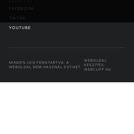
KÖVESS BE
FACEBOOK
TIKTOK
YOUTUBE
WEBOLDAL
MINDEN JOG FENNTARTVA. A
KÉSZÍTÉS:
WEBOLDAL NEM HASZNÁL SÜTIKET.
WEBCLIFF.HU