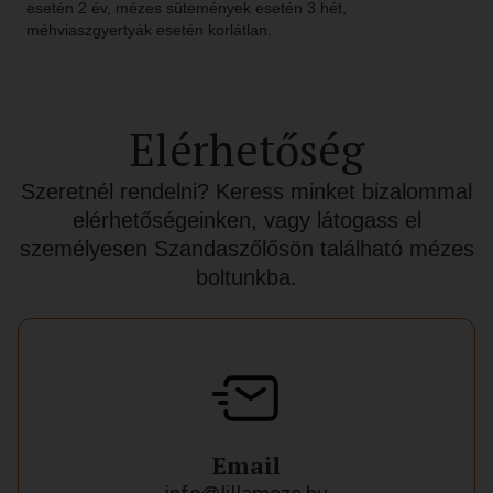
esetén 2 év, mézes sütemények esetén 3 hét,
méhviaszgyertyák esetén korlátlan.
Elérhetőség
Szeretnél rendelni? Keress minket bizalommal
elérhetőségeinken, vagy látogass el
személyesen Szandaszőlősön található mézes
boltunkba.
Email
info@lillameze.hu