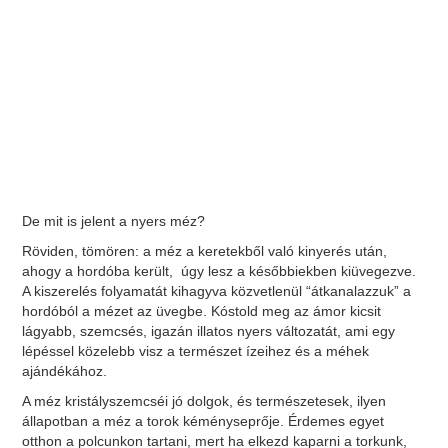
De mit is jelent a nyers méz?
Röviden, tömören: a méz a keretekből való kinyerés után,
ahogy a hordóba került, úgy lesz a későbbiekben kiüvegezve.
A kiszerelés folyamatát kihagyva közvetlenül “átkanalazzuk” a
hordóból a mézet az üvegbe. Kóstold meg az ámor kicsit
lágyabb, szemcsés, igazán illatos nyers változatát, ami egy
lépéssel közelebb visz a természet ízeihez és a méhek
ajándékához.
A méz kristályszemcséi jó dolgok, és természetesek, ilyen
állapotban a méz a torok kéményseprője. Érdemes egyet
otthon a polcunkon tartani, mert ha elkezd kaparni a torkunk,