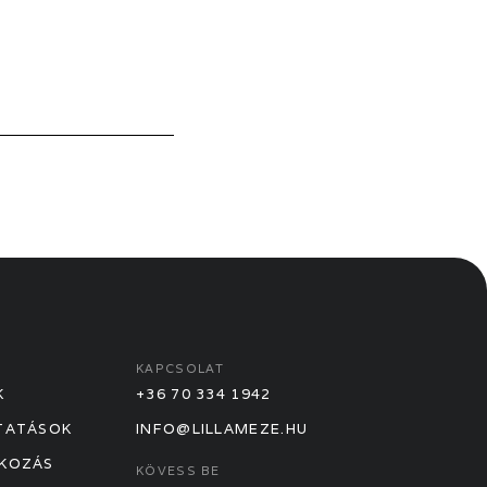
KAPCSOLAT
K
+36 70 334 1942
TATÁSOK
INFO@LILLAMEZE.HU
KOZÁS
KÖVESS BE