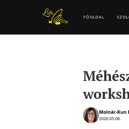
FŐOLDAL
SZOL
Méhész
works
Molnár-Kun L
2026.05.06.