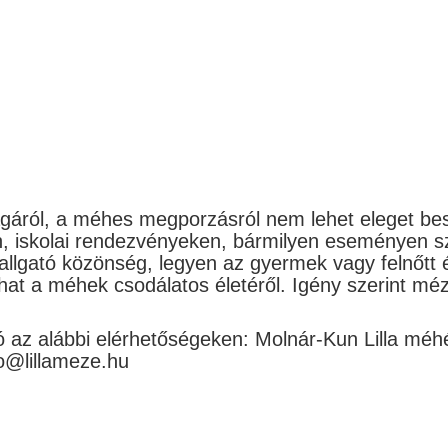
áról, a méhes megporzásról nem lehet eleget bes
 iskolai rendezvényeken, bármilyen eseményen sz
hallgató közönség, legyen az gyermek vagy felnőtt
hat a méhek csodálatos életéről. Igény szerint méz 
 az alábbi elérhetőségeken: Molnár-Kun Lilla mé
o@lillameze.hu