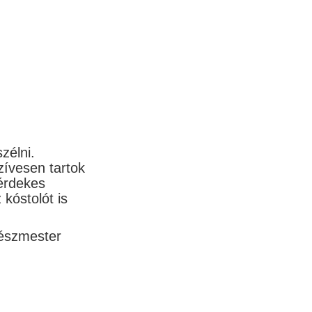
zélni.
ívesen tartok
 érdekes
kóstolót is
hészmester