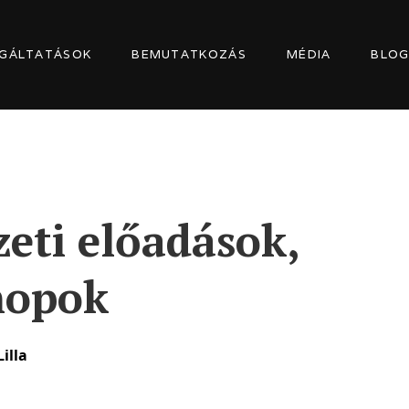
GÁLTATÁSOK
BEMUTATKOZÁS
MÉDIA
BLO
eti előadások,
hopok
illa