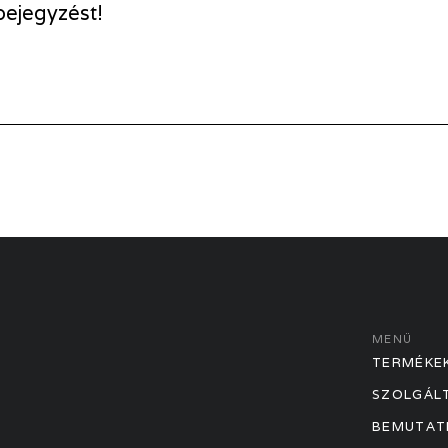
bejegyzést!
MENÜ
TERMÉKE
SZOLGÁL
BEMUTAT