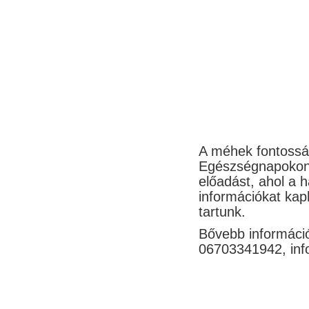
A méhek fontosság
Egészségnapokon,
előadást, ahol a 
információkat kap
tartunk.
Bővebb információ
06703341942, inf