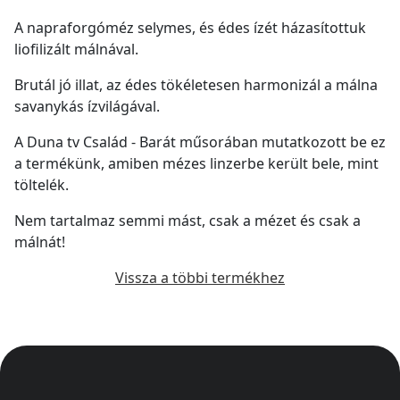
A napraforgóméz selymes, és édes ízét házasítottuk
liofilizált málnával.
Brutál jó illat, az édes tökéletesen harmonizál a málna
savanykás ízvilágával.
A Duna tv Család - Barát műsorában mutatkozott be ez
a termékünk, amiben mézes linzerbe került bele, mint
töltelék.
Nem tartalmaz semmi mást, csak a mézet és csak a
málnát!
Vissza a többi termékhez