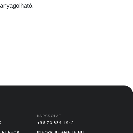
hanyagolható.
KAPCSOLAT
K
+36 70 334 1942
TATÁSOK
INFO@LILLAMEZE.HU