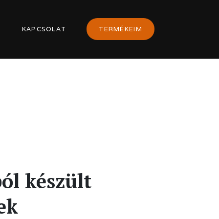
G
KAPCSOLAT
TERMÉKEIM
ól készült
ek