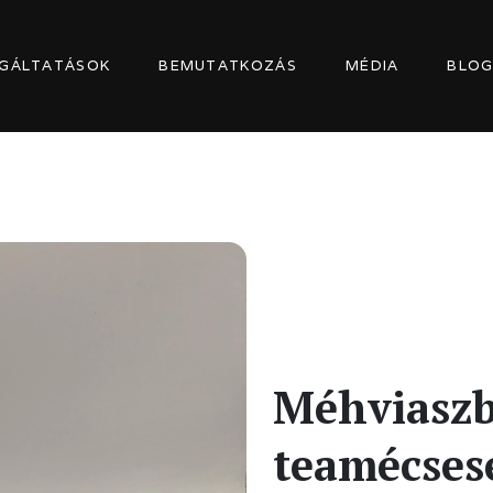
GÁLTATÁSOK
BEMUTATKOZÁS
MÉDIA
BLO
Méhviaszb
teamécses