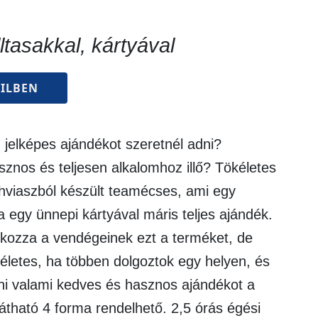
lltasakkal, kártyával
ILBEN
 jelképes ajándékot szeretnél adni?
znos és teljesen alkalomhoz illő? Tökéletes
viaszból készült teamécses, ami egy
 egy ünnepi kártyával máris teljes ajándék.
ékozza a vendégeinek ezt a terméket, de
életes, ha többen dolgoztok egy helyen, és
ni valami kedves és hasznos ajándékot a
átható 4 forma rendelhető. 2,5 órás égési