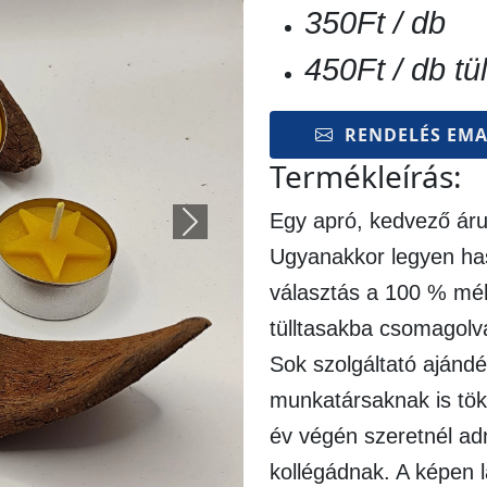
350Ft / db
450Ft / db tü
RENDELÉS EMA
Termékleírás:
Egy apró, kedvező áru
Next
Ugyanakkor legyen has
választás a 100 % méh
tülltasakba csomagolva
Sok szolgáltató ajánd
munkatársaknak is tök
év végén szeretnél ad
kollégádnak. A képen l