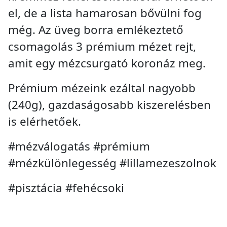
el, de a lista hamarosan bővülni fog
még. Az üveg borra emlékeztető
csomagolás 3 prémium mézet rejt,
amit egy mézcsurgató koronáz meg.
Prémium mézeink ezáltal nagyobb
(240g), gazdaságosabb kiszerelésben
is elérhetőek.
#mézválogatás #prémium
#mézkülönlegesség #lillamezeszolnok
#pisztácia #fehécsoki